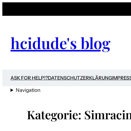
Zum
Inhalt
springen
hcidude's blog
ASK FOR HELP!?
DATENSCHUTZERKLÄRUNG
IMPRES
Navigation
Kategorie:
Simraci