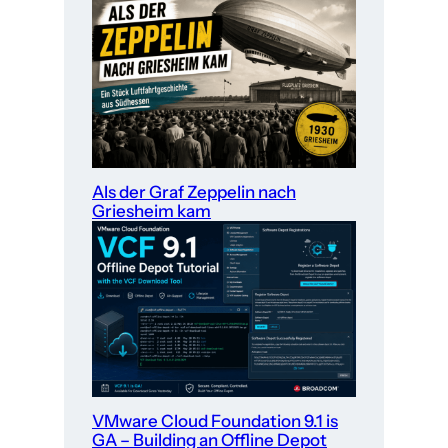
Als der Graf Zeppelin nach
Griesheim kam
VMware Cloud Foundation 9.1 is
GA – Building an Offline Depot