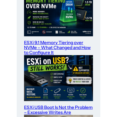
ESXi 9.1 Memory Tiering over
NVMe – What Changed and How
to Configure It
ESXi USB Boot Is Not the Problem
– Excessive Writes Are