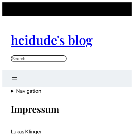
hcidude's blog
S
e
a
r
Navigation
c
h
Impressum
Lukas Klinger