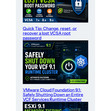
Quick Tip: Change, reset, or
recover a lost VCSA root
password
VMware Cloud Foundation 9.1:
Safely Shutting Down an Entire
VCF Services Runtime Cluster