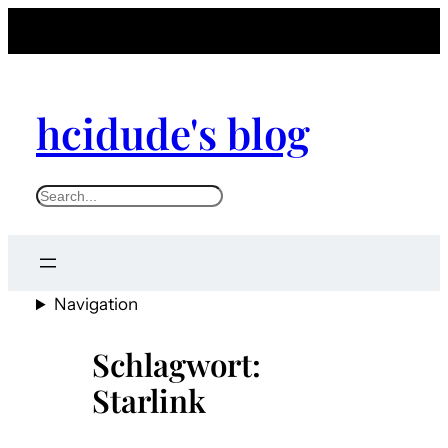
Zum
Inhalt
springen
hcidude's blog
S
e
a
r
Navigation
c
h
Schlagwort:
Starlink