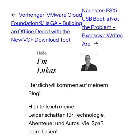
t
Nächster:
ESXi
e
←
Vorheriger:
VMware Cloud
USB Boot Is Not
r
Foundation 9.1 is GA – Building
the Problem –
n
an Offline Depot with the
Excessive Writes
a
New VCF Download Tool
Are
→
t
i
Hallo,
I’m
v
Lukas
e
:
Herzlich willkommen auf meinem
Blog!
Hier teile ich meine
Leidenschaften für Technologie,
Abenteuer und Autos. Viel Spaß
beim Lesen!