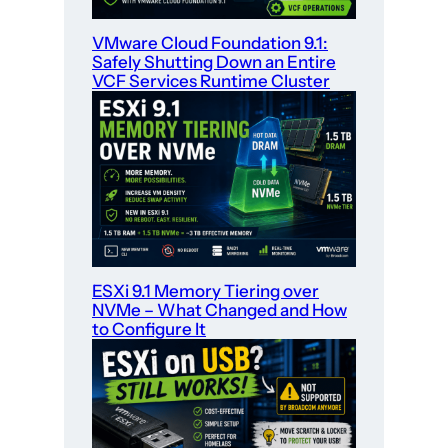
VMware Cloud Foundation 9.1:
Safely Shutting Down an Entire
VCF Services Runtime Cluster
ESXi 9.1 Memory Tiering over
NVMe – What Changed and How
to Configure It