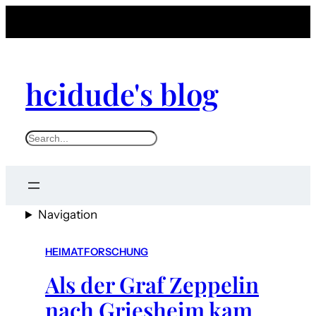
hcidude's blog
S
e
a
r
Navigation
c
h
HEIMATFORSCHUNG
Als der Graf Zeppelin
nach Griesheim kam